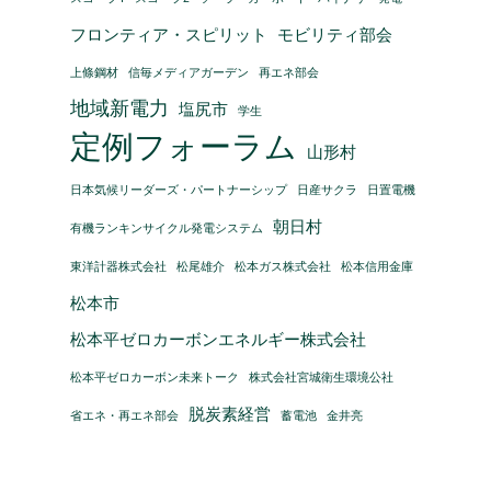
フロンティア・スピリット
モビリティ部会
上條鋼材
信毎メディアガーデン
再エネ部会
地域新電力
塩尻市
学生
定例フォーラム
山形村
日本気候リーダーズ・パートナーシップ
日産サクラ
日置電機
朝日村
有機ランキンサイクル発電システム
東洋計器株式会社
松尾雄介
松本ガス株式会社
松本信用金庫
松本市
松本平ゼロカーボンエネルギー株式会社
松本平ゼロカーボン未来トーク
株式会社宮城衛生環境公社
脱炭素経営
省エネ・再エネ部会
蓄電池
金井亮