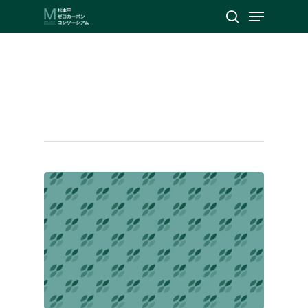
Menu
Skip
search
to
Close
main
Tag
Menu
content
日本気候リーダーズ・パート
ナーシップ