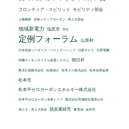
フロンティア・スピリット
モビリティ部会
上條鋼材
信毎メディアガーデン
再エネ部会
地域新電力
塩尻市
学生
定例フォーラム
山形村
日本気候リーダーズ・パートナーシップ
日産サクラ
日置電機
朝日村
有機ランキンサイクル発電システム
東洋計器株式会社
松尾雄介
松本ガス株式会社
松本信用金庫
松本市
松本平ゼロカーボンエネルギー株式会社
松本平ゼロカーボン未来トーク
株式会社宮城衛生環境公社
脱炭素経営
省エネ・再エネ部会
蓄電池
金井亮