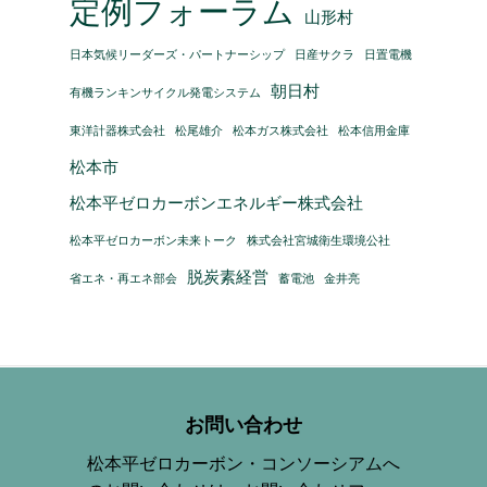
定例フォーラム
山形村
日本気候リーダーズ・パートナーシップ
日産サクラ
日置電機
朝日村
有機ランキンサイクル発電システム
東洋計器株式会社
松尾雄介
松本ガス株式会社
松本信用金庫
松本市
松本平ゼロカーボンエネルギー株式会社
松本平ゼロカーボン未来トーク
株式会社宮城衛生環境公社
脱炭素経営
省エネ・再エネ部会
蓄電池
金井亮
お問い合わせ
松本平ゼロカーボン・コンソーシアムへ