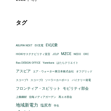
タグ
EV試乗
ASUPIA NEXT
EV充電
MZCE
HIOKIサステナビリティ宣言
JCLP
NEDO
ORC
Ras DESIGN OFFICE
Yanekara
はたらクリエイト
アスピア
エア・ウォーター東日本株式会社
オフグリッド
スコープ1
スコープ2
ソーラーカーポート
バイナリー発電
フロンティア・スピリット
モビリティ部会
上條鋼材
信毎メディアガーデン
再エネ部会
地域新電力
塩尻市
学生