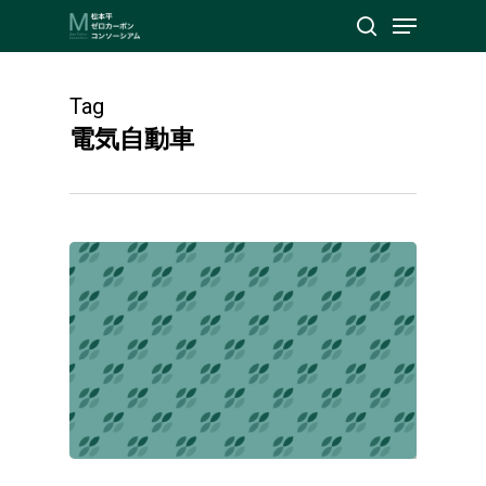
Menu
Skip
search
to
Close
main
Tag
Menu
content
電気自動車