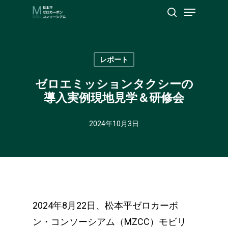
Menu
Skip
search
to
Close
main
Menu
content
レポート
ゼロエミッションタクシーの
導入実例現地見学＆研修会
2024年10月3日
2024年8月22日、松本平ゼロカーボ
ン・コンソーシアム（MZCC）モビリ